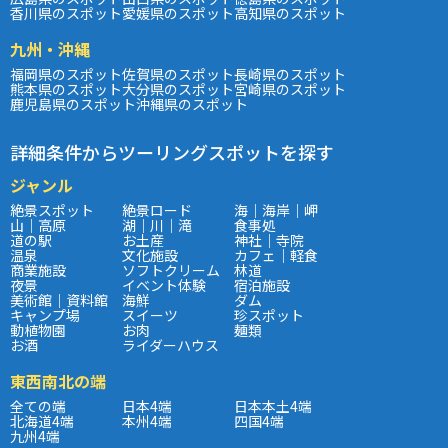
香川県のスポット
愛媛県のスポット
高知県のスポット
九州・沖縄
福岡県のスポット
佐賀県のスポット
長崎県のスポット
熊本県のスポット
大分県のスポット
宮崎県のスポット
鹿児島県のスポット
沖縄県のスポット
詳細条件からツーリングスポットを探す
ジャンル
絶景スポット
絶景ロード
海｜海岸｜岬
山｜高原
湖｜川｜滝
食事処
道の駅
お土産
神社｜寺院
温泉
文化施設
カフェ｜軽食
商業施設
ソフトクリーム
林道
夜景
イベント体験
宿泊施設
美術館｜資料館
海鮮
ダム
キャンプ場
スイーツ
珍スポット
動植物園
お肉
麺類
お酒
ライダーハウス
東西南北の端
全ての端
日本4端
日本本土4端
北海道4端
本州4端
四国4端
九州4端