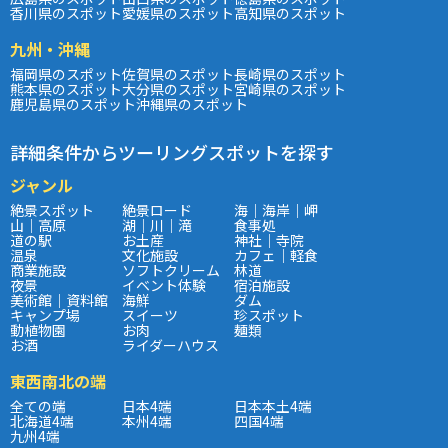
香川県のスポット
愛媛県のスポット
高知県のスポット
九州・沖縄
福岡県のスポット
佐賀県のスポット
長崎県のスポット
熊本県のスポット
大分県のスポット
宮崎県のスポット
鹿児島県のスポット
沖縄県のスポット
詳細条件からツーリングスポットを探す
ジャンル
絶景スポット
絶景ロード
海｜海岸｜岬
山｜高原
湖｜川｜滝
食事処
道の駅
お土産
神社｜寺院
温泉
文化施設
カフェ｜軽食
商業施設
ソフトクリーム
林道
夜景
イベント体験
宿泊施設
美術館｜資料館
海鮮
ダム
キャンプ場
スイーツ
珍スポット
動植物園
お肉
麺類
お酒
ライダーハウス
東西南北の端
全ての端
日本4端
日本本土4端
北海道4端
本州4端
四国4端
九州4端