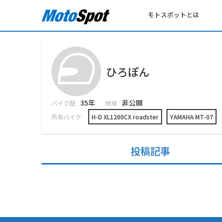
モトスポットとは
ひろぽん
35年
非公開
バイク歴
地域
所有バイク
H-D XL1200CX roadster
YAMAHA MT-07
投稿記事