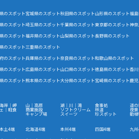
県のスポット
宮城県のスポット
秋田県のスポット
山形県のスポット
福島
県のスポット
埼玉県のスポット
千葉県のスポット
東京都のスポット
神奈
県のスポット
福井県のスポット
山梨県のスポット
長野県のスポット
県のスポット
三重県のスポット
府のスポット
兵庫県のスポット
奈良県のスポット
和歌山県のスポット
県のスポット
広島県のスポット
山口県のスポット
徳島県のスポット
香川
県のスポット
熊本県のスポット
大分県のスポット
宮崎県のスポット
鹿児
海岸｜岬
山｜高原
湖｜川｜滝
食事処
道の
ェ｜軽食
商業施設
ソフトクリーム
林道
夜景
キャンプ場
スイーツ
珍スポット
動植
本土4端
北海道4端
本州4端
四国4端
九州