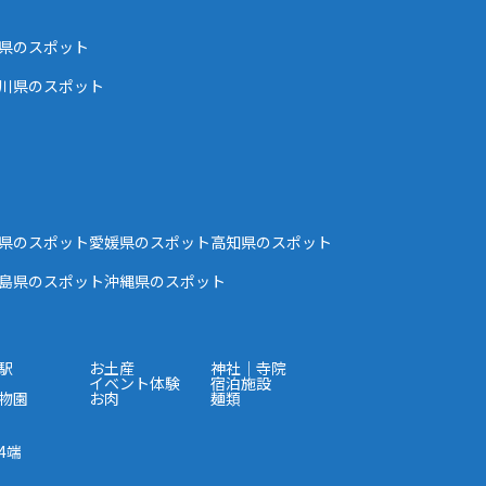
県のスポット
川県のスポット
県のスポット
愛媛県のスポット
高知県のスポット
島県のスポット
沖縄県のスポット
駅
お土産
神社｜寺院
イベント体験
宿泊施設
物園
お肉
麺類
4端