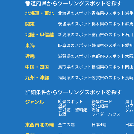
都道府県からツーリングスポットを探す
北海道・東北
北海道のスポット
青森県のスポット
岩手
関東
茨城県のスポット
栃木県のスポット
群馬
北陸・甲信越
新潟県のスポット
富山県のスポット
石川
東海
岐阜県のスポット
静岡県のスポット
愛知
近畿
滋賀県のスポット
京都府のスポット
大阪
中国・四国
鳥取県のスポット
島根県のスポット
岡山
九州・沖縄
福岡県のスポット
佐賀県のスポット
長崎
詳細条件からツーリングスポットを探す
ジャンル
絶景スポット
絶景ロード
海｜
温泉
文化施設
カフ
美術館｜資料館
海鮮
ダム
お酒
ライダーハウス
東西南北の端
全ての端
日本4端
日本