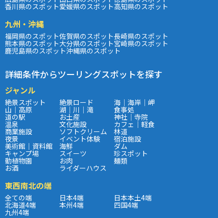
香川県のスポット
愛媛県のスポット
高知県のスポット
九州・沖縄
福岡県のスポット
佐賀県のスポット
長崎県のスポット
熊本県のスポット
大分県のスポット
宮崎県のスポット
鹿児島県のスポット
沖縄県のスポット
詳細条件からツーリングスポットを探す
ジャンル
絶景スポット
絶景ロード
海｜海岸｜岬
山｜高原
湖｜川｜滝
食事処
道の駅
お土産
神社｜寺院
温泉
文化施設
カフェ｜軽食
商業施設
ソフトクリーム
林道
夜景
イベント体験
宿泊施設
美術館｜資料館
海鮮
ダム
キャンプ場
スイーツ
珍スポット
動植物園
お肉
麺類
お酒
ライダーハウス
東西南北の端
全ての端
日本4端
日本本土4端
北海道4端
本州4端
四国4端
九州4端