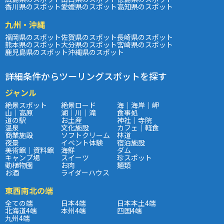
香川県のスポット
愛媛県のスポット
高知県のスポット
九州・沖縄
福岡県のスポット
佐賀県のスポット
長崎県のスポット
熊本県のスポット
大分県のスポット
宮崎県のスポット
鹿児島県のスポット
沖縄県のスポット
詳細条件からツーリングスポットを探す
ジャンル
絶景スポット
絶景ロード
海｜海岸｜岬
山｜高原
湖｜川｜滝
食事処
道の駅
お土産
神社｜寺院
温泉
文化施設
カフェ｜軽食
商業施設
ソフトクリーム
林道
夜景
イベント体験
宿泊施設
美術館｜資料館
海鮮
ダム
キャンプ場
スイーツ
珍スポット
動植物園
お肉
麺類
お酒
ライダーハウス
東西南北の端
全ての端
日本4端
日本本土4端
北海道4端
本州4端
四国4端
九州4端