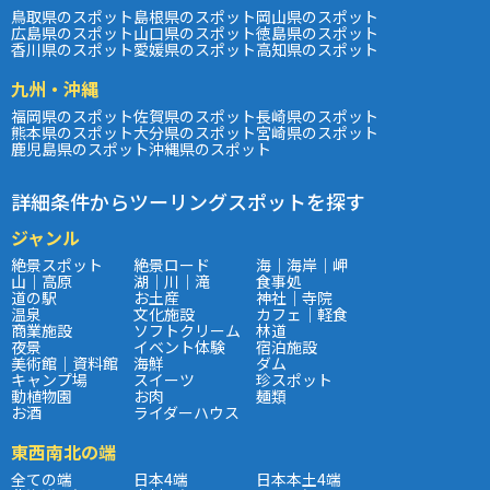
鳥取県のスポット
島根県のスポット
岡山県のスポット
広島県のスポット
山口県のスポット
徳島県のスポット
香川県のスポット
愛媛県のスポット
高知県のスポット
九州・沖縄
福岡県のスポット
佐賀県のスポット
長崎県のスポット
熊本県のスポット
大分県のスポット
宮崎県のスポット
鹿児島県のスポット
沖縄県のスポット
詳細条件からツーリングスポットを探す
ジャンル
絶景スポット
絶景ロード
海｜海岸｜岬
山｜高原
湖｜川｜滝
食事処
道の駅
お土産
神社｜寺院
温泉
文化施設
カフェ｜軽食
商業施設
ソフトクリーム
林道
夜景
イベント体験
宿泊施設
美術館｜資料館
海鮮
ダム
キャンプ場
スイーツ
珍スポット
動植物園
お肉
麺類
お酒
ライダーハウス
東西南北の端
全ての端
日本4端
日本本土4端