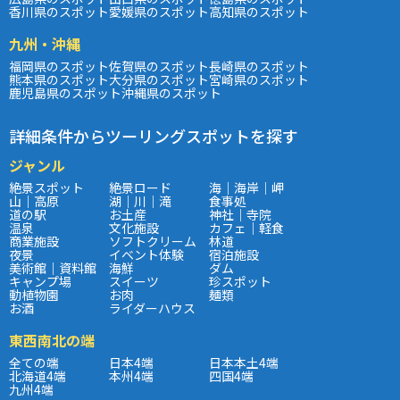
香川県のスポット
愛媛県のスポット
高知県のスポット
九州・沖縄
福岡県のスポット
佐賀県のスポット
長崎県のスポット
熊本県のスポット
大分県のスポット
宮崎県のスポット
鹿児島県のスポット
沖縄県のスポット
詳細条件からツーリングスポットを探す
ジャンル
絶景スポット
絶景ロード
海｜海岸｜岬
山｜高原
湖｜川｜滝
食事処
道の駅
お土産
神社｜寺院
温泉
文化施設
カフェ｜軽食
商業施設
ソフトクリーム
林道
夜景
イベント体験
宿泊施設
美術館｜資料館
海鮮
ダム
キャンプ場
スイーツ
珍スポット
動植物園
お肉
麺類
お酒
ライダーハウス
東西南北の端
全ての端
日本4端
日本本土4端
北海道4端
本州4端
四国4端
九州4端