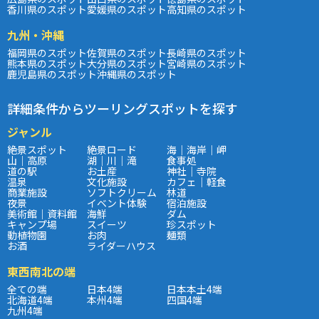
香川県のスポット
愛媛県のスポット
高知県のスポット
九州・沖縄
福岡県のスポット
佐賀県のスポット
長崎県のスポット
熊本県のスポット
大分県のスポット
宮崎県のスポット
鹿児島県のスポット
沖縄県のスポット
詳細条件からツーリングスポットを探す
ジャンル
絶景スポット
絶景ロード
海｜海岸｜岬
山｜高原
湖｜川｜滝
食事処
道の駅
お土産
神社｜寺院
温泉
文化施設
カフェ｜軽食
商業施設
ソフトクリーム
林道
夜景
イベント体験
宿泊施設
美術館｜資料館
海鮮
ダム
キャンプ場
スイーツ
珍スポット
動植物園
お肉
麺類
お酒
ライダーハウス
東西南北の端
全ての端
日本4端
日本本土4端
北海道4端
本州4端
四国4端
九州4端