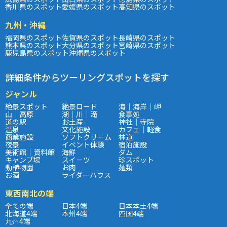
香川県のスポット
愛媛県のスポット
高知県のスポット
九州・沖縄
福岡県のスポット
佐賀県のスポット
長崎県のスポット
熊本県のスポット
大分県のスポット
宮崎県のスポット
鹿児島県のスポット
沖縄県のスポット
詳細条件からツーリングスポットを探す
ジャンル
絶景スポット
絶景ロード
海｜海岸｜岬
山｜高原
湖｜川｜滝
食事処
道の駅
お土産
神社｜寺院
温泉
文化施設
カフェ｜軽食
商業施設
ソフトクリーム
林道
夜景
イベント体験
宿泊施設
美術館｜資料館
海鮮
ダム
キャンプ場
スイーツ
珍スポット
動植物園
お肉
麺類
お酒
ライダーハウス
東西南北の端
全ての端
日本4端
日本本土4端
北海道4端
本州4端
四国4端
九州4端