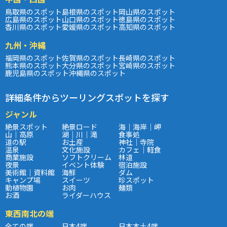
鳥取県のスポット
島根県のスポット
岡山県のスポット
広島県のスポット
山口県のスポット
徳島県のスポット
香川県のスポット
愛媛県のスポット
高知県のスポット
九州・沖縄
福岡県のスポット
佐賀県のスポット
長崎県のスポット
熊本県のスポット
大分県のスポット
宮崎県のスポット
鹿児島県のスポット
沖縄県のスポット
詳細条件からツーリングスポットを探す
ジャンル
絶景スポット
絶景ロード
海｜海岸｜岬
山｜高原
湖｜川｜滝
食事処
道の駅
お土産
神社｜寺院
温泉
文化施設
カフェ｜軽食
商業施設
ソフトクリーム
林道
夜景
イベント体験
宿泊施設
美術館｜資料館
海鮮
ダム
キャンプ場
スイーツ
珍スポット
動植物園
お肉
麺類
お酒
ライダーハウス
東西南北の端
全ての端
日本4端
日本本土4端