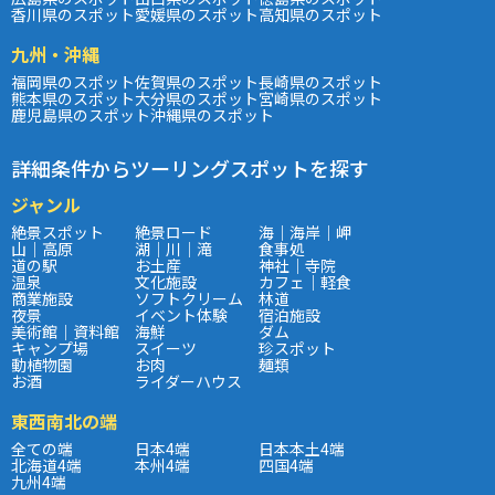
香川県のスポット
愛媛県のスポット
高知県のスポット
九州・沖縄
福岡県のスポット
佐賀県のスポット
長崎県のスポット
熊本県のスポット
大分県のスポット
宮崎県のスポット
鹿児島県のスポット
沖縄県のスポット
詳細条件からツーリングスポットを探す
ジャンル
絶景スポット
絶景ロード
海｜海岸｜岬
山｜高原
湖｜川｜滝
食事処
道の駅
お土産
神社｜寺院
温泉
文化施設
カフェ｜軽食
商業施設
ソフトクリーム
林道
夜景
イベント体験
宿泊施設
美術館｜資料館
海鮮
ダム
キャンプ場
スイーツ
珍スポット
動植物園
お肉
麺類
お酒
ライダーハウス
東西南北の端
全ての端
日本4端
日本本土4端
北海道4端
本州4端
四国4端
九州4端