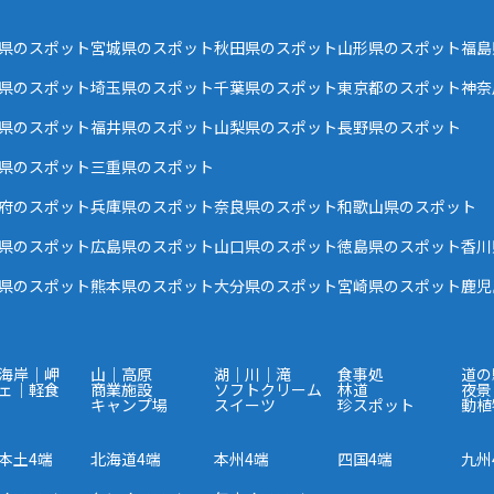
県のスポット
宮城県のスポット
秋田県のスポット
山形県のスポット
福島
県のスポット
埼玉県のスポット
千葉県のスポット
東京都のスポット
神奈
県のスポット
福井県のスポット
山梨県のスポット
長野県のスポット
県のスポット
三重県のスポット
府のスポット
兵庫県のスポット
奈良県のスポット
和歌山県のスポット
県のスポット
広島県のスポット
山口県のスポット
徳島県のスポット
香川
県のスポット
熊本県のスポット
大分県のスポット
宮崎県のスポット
鹿児
海岸｜岬
山｜高原
湖｜川｜滝
食事処
道の
ェ｜軽食
商業施設
ソフトクリーム
林道
夜景
キャンプ場
スイーツ
珍スポット
動植
本土4端
北海道4端
本州4端
四国4端
九州