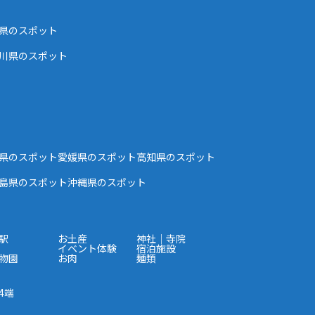
県のスポット
川県のスポット
県のスポット
愛媛県のスポット
高知県のスポット
島県のスポット
沖縄県のスポット
駅
お土産
神社｜寺院
イベント体験
宿泊施設
物園
お肉
麺類
4端