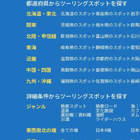
都道府県からツーリングスポットを探す
北海道・東北
北海道のスポット
青森県のスポット
岩手
関東
茨城県のスポット
栃木県のスポット
群馬
北陸・甲信越
新潟県のスポット
富山県のスポット
石川
東海
岐阜県のスポット
静岡県のスポット
愛知
近畿
滋賀県のスポット
京都府のスポット
大阪
中国・四国
鳥取県のスポット
島根県のスポット
岡山
九州・沖縄
福岡県のスポット
佐賀県のスポット
長崎
詳細条件からツーリングスポットを探す
ジャンル
絶景スポット
絶景ロード
海｜
温泉
文化施設
カフ
美術館｜資料館
海鮮
ダム
お酒
ライダーハウス
東西南北の端
全ての端
日本4端
日本