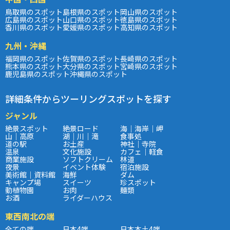
鳥取県のスポット
島根県のスポット
岡山県のスポット
広島県のスポット
山口県のスポット
徳島県のスポット
香川県のスポット
愛媛県のスポット
高知県のスポット
九州・沖縄
福岡県のスポット
佐賀県のスポット
長崎県のスポット
熊本県のスポット
大分県のスポット
宮崎県のスポット
鹿児島県のスポット
沖縄県のスポット
詳細条件からツーリングスポットを探す
ジャンル
絶景スポット
絶景ロード
海｜海岸｜岬
山｜高原
湖｜川｜滝
食事処
道の駅
お土産
神社｜寺院
温泉
文化施設
カフェ｜軽食
商業施設
ソフトクリーム
林道
夜景
イベント体験
宿泊施設
美術館｜資料館
海鮮
ダム
キャンプ場
スイーツ
珍スポット
動植物園
お肉
麺類
お酒
ライダーハウス
東西南北の端
全ての端
日本4端
日本本土4端