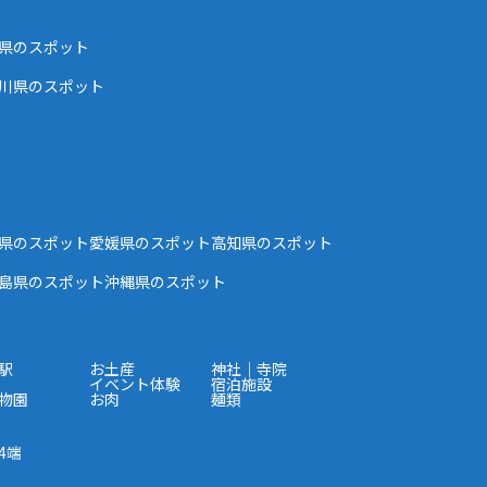
県のスポット
川県のスポット
県のスポット
愛媛県のスポット
高知県のスポット
島県のスポット
沖縄県のスポット
駅
お土産
神社｜寺院
イベント体験
宿泊施設
物園
お肉
麺類
4端