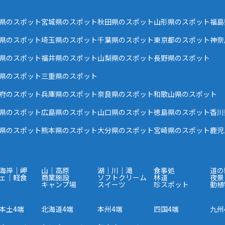
県のスポット
宮城県のスポット
秋田県のスポット
山形県のスポット
福島
県のスポット
埼玉県のスポット
千葉県のスポット
東京都のスポット
神奈
県のスポット
福井県のスポット
山梨県のスポット
長野県のスポット
県のスポット
三重県のスポット
府のスポット
兵庫県のスポット
奈良県のスポット
和歌山県のスポット
県のスポット
広島県のスポット
山口県のスポット
徳島県のスポット
香川
県のスポット
熊本県のスポット
大分県のスポット
宮崎県のスポット
鹿児
海岸｜岬
山｜高原
湖｜川｜滝
食事処
道の
ェ｜軽食
商業施設
ソフトクリーム
林道
夜景
キャンプ場
スイーツ
珍スポット
動植
本土4端
北海道4端
本州4端
四国4端
九州