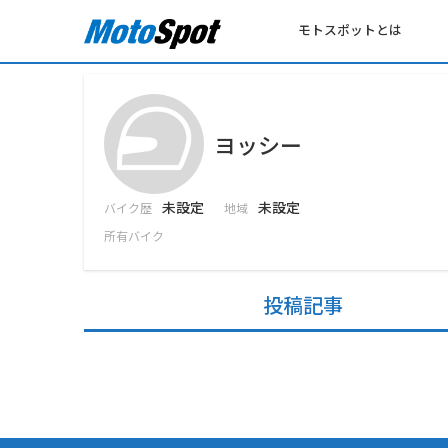
モトスポットとは
ヨッシー
未設定
未設定
バイク歴
地域
所有バイク
投稿記事