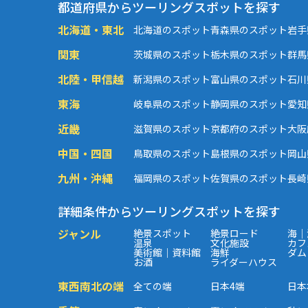
都道府県からツーリングスポットを探す
北海道・東北
北海道のスポット
青森県のスポット
岩手
関東
茨城県のスポット
栃木県のスポット
群馬
北陸・甲信越
新潟県のスポット
富山県のスポット
石川
東海
岐阜県のスポット
静岡県のスポット
愛知
近畿
滋賀県のスポット
京都府のスポット
大阪
中国・四国
鳥取県のスポット
島根県のスポット
岡山
九州・沖縄
福岡県のスポット
佐賀県のスポット
長崎
詳細条件からツーリングスポットを探す
ジャンル
絶景スポット
絶景ロード
海｜
温泉
文化施設
カフ
美術館｜資料館
海鮮
ダム
お酒
ライダーハウス
東西南北の端
全ての端
日本4端
日本