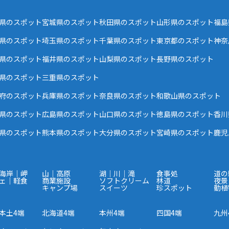
県のスポット
宮城県のスポット
秋田県のスポット
山形県のスポット
福島
県のスポット
埼玉県のスポット
千葉県のスポット
東京都のスポット
神奈
県のスポット
福井県のスポット
山梨県のスポット
長野県のスポット
県のスポット
三重県のスポット
府のスポット
兵庫県のスポット
奈良県のスポット
和歌山県のスポット
県のスポット
広島県のスポット
山口県のスポット
徳島県のスポット
香川
県のスポット
熊本県のスポット
大分県のスポット
宮崎県のスポット
鹿児
海岸｜岬
山｜高原
湖｜川｜滝
食事処
道の
ェ｜軽食
商業施設
ソフトクリーム
林道
夜景
キャンプ場
スイーツ
珍スポット
動植
本土4端
北海道4端
本州4端
四国4端
九州