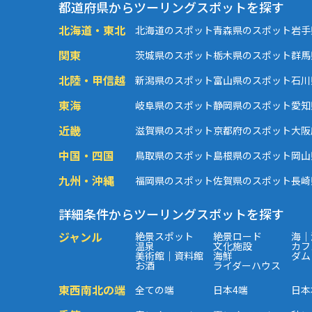
都道府県からツーリングスポットを探す
北海道・東北
北海道のスポット
青森県のスポット
岩手
関東
茨城県のスポット
栃木県のスポット
群馬
北陸・甲信越
新潟県のスポット
富山県のスポット
石川
東海
岐阜県のスポット
静岡県のスポット
愛知
近畿
滋賀県のスポット
京都府のスポット
大阪
中国・四国
鳥取県のスポット
島根県のスポット
岡山
九州・沖縄
福岡県のスポット
佐賀県のスポット
長崎
詳細条件からツーリングスポットを探す
ジャンル
絶景スポット
絶景ロード
海｜
温泉
文化施設
カフ
美術館｜資料館
海鮮
ダム
お酒
ライダーハウス
東西南北の端
全ての端
日本4端
日本