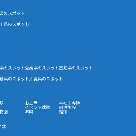
県のスポット
川県のスポット
県のスポット
愛媛県のスポット
高知県のスポット
島県のスポット
沖縄県のスポット
駅
お土産
神社｜寺院
イベント体験
宿泊施設
物園
お肉
麺類
4端