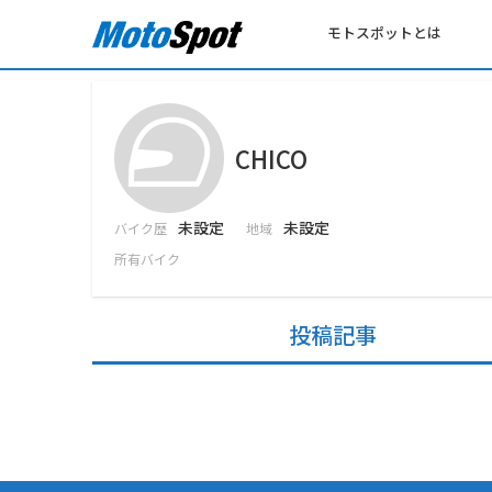
モトスポットとは
CHICO
未設定
未設定
バイク歴
地域
所有バイク
投稿記事