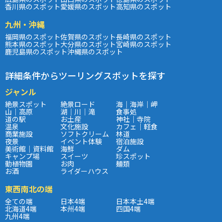
香川県のスポット
愛媛県のスポット
高知県のスポット
九州・沖縄
福岡県のスポット
佐賀県のスポット
長崎県のスポット
熊本県のスポット
大分県のスポット
宮崎県のスポット
鹿児島県のスポット
沖縄県のスポット
詳細条件からツーリングスポットを探す
ジャンル
絶景スポット
絶景ロード
海｜海岸｜岬
山｜高原
湖｜川｜滝
食事処
道の駅
お土産
神社｜寺院
温泉
文化施設
カフェ｜軽食
商業施設
ソフトクリーム
林道
夜景
イベント体験
宿泊施設
美術館｜資料館
海鮮
ダム
キャンプ場
スイーツ
珍スポット
動植物園
お肉
麺類
お酒
ライダーハウス
東西南北の端
全ての端
日本4端
日本本土4端
北海道4端
本州4端
四国4端
九州4端