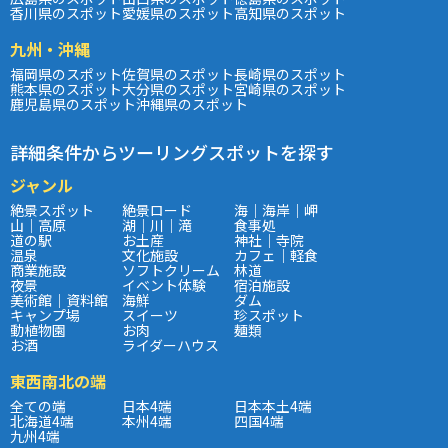
香川県のスポット
愛媛県のスポット
高知県のスポット
九州・沖縄
福岡県のスポット
佐賀県のスポット
長崎県のスポット
熊本県のスポット
大分県のスポット
宮崎県のスポット
鹿児島県のスポット
沖縄県のスポット
詳細条件からツーリングスポットを探す
ジャンル
絶景スポット
絶景ロード
海｜海岸｜岬
山｜高原
湖｜川｜滝
食事処
道の駅
お土産
神社｜寺院
温泉
文化施設
カフェ｜軽食
商業施設
ソフトクリーム
林道
夜景
イベント体験
宿泊施設
美術館｜資料館
海鮮
ダム
キャンプ場
スイーツ
珍スポット
動植物園
お肉
麺類
お酒
ライダーハウス
東西南北の端
全ての端
日本4端
日本本土4端
北海道4端
本州4端
四国4端
九州4端