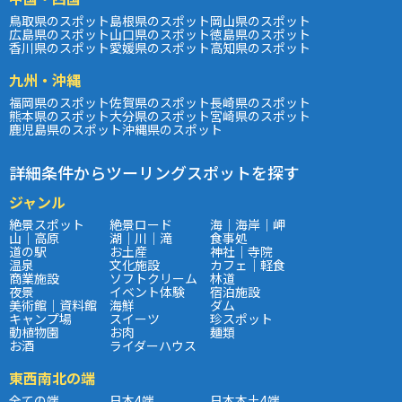
鳥取県のスポット
島根県のスポット
岡山県のスポット
広島県のスポット
山口県のスポット
徳島県のスポット
香川県のスポット
愛媛県のスポット
高知県のスポット
九州・沖縄
福岡県のスポット
佐賀県のスポット
長崎県のスポット
熊本県のスポット
大分県のスポット
宮崎県のスポット
鹿児島県のスポット
沖縄県のスポット
詳細条件からツーリングスポットを探す
ジャンル
絶景スポット
絶景ロード
海｜海岸｜岬
山｜高原
湖｜川｜滝
食事処
道の駅
お土産
神社｜寺院
温泉
文化施設
カフェ｜軽食
商業施設
ソフトクリーム
林道
夜景
イベント体験
宿泊施設
美術館｜資料館
海鮮
ダム
キャンプ場
スイーツ
珍スポット
動植物園
お肉
麺類
お酒
ライダーハウス
東西南北の端
全ての端
日本4端
日本本土4端