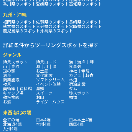
香川県のスポット
愛媛県のスポット
高知県のスポット
九州・沖縄
福岡県のスポット
佐賀県のスポット
長崎県のスポット
熊本県のスポット
大分県のスポット
宮崎県のスポット
鹿児島県のスポット
沖縄県のスポット
詳細条件からツーリングスポットを探す
ジャンル
絶景スポット
絶景ロード
海｜海岸｜岬
山｜高原
湖｜川｜滝
食事処
道の駅
お土産
神社｜寺院
温泉
文化施設
カフェ｜軽食
商業施設
ソフトクリーム
林道
夜景
イベント体験
宿泊施設
美術館｜資料館
海鮮
ダム
キャンプ場
スイーツ
珍スポット
動植物園
お肉
麺類
お酒
ライダーハウス
東西南北の端
全ての端
日本4端
日本本土4端
北海道4端
本州4端
四国4端
九州4端