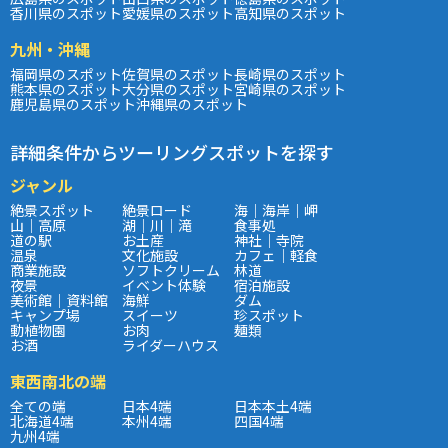
香川県のスポット
愛媛県のスポット
高知県のスポット
九州・沖縄
福岡県のスポット
佐賀県のスポット
長崎県のスポット
熊本県のスポット
大分県のスポット
宮崎県のスポット
鹿児島県のスポット
沖縄県のスポット
詳細条件からツーリングスポットを探す
ジャンル
絶景スポット
絶景ロード
海｜海岸｜岬
山｜高原
湖｜川｜滝
食事処
道の駅
お土産
神社｜寺院
温泉
文化施設
カフェ｜軽食
商業施設
ソフトクリーム
林道
夜景
イベント体験
宿泊施設
美術館｜資料館
海鮮
ダム
キャンプ場
スイーツ
珍スポット
動植物園
お肉
麺類
お酒
ライダーハウス
東西南北の端
全ての端
日本4端
日本本土4端
北海道4端
本州4端
四国4端
九州4端