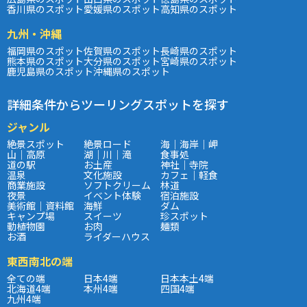
香川県のスポット
愛媛県のスポット
高知県のスポット
九州・沖縄
福岡県のスポット
佐賀県のスポット
長崎県のスポット
熊本県のスポット
大分県のスポット
宮崎県のスポット
鹿児島県のスポット
沖縄県のスポット
詳細条件からツーリングスポットを探す
ジャンル
絶景スポット
絶景ロード
海｜海岸｜岬
山｜高原
湖｜川｜滝
食事処
道の駅
お土産
神社｜寺院
温泉
文化施設
カフェ｜軽食
商業施設
ソフトクリーム
林道
夜景
イベント体験
宿泊施設
美術館｜資料館
海鮮
ダム
キャンプ場
スイーツ
珍スポット
動植物園
お肉
麺類
お酒
ライダーハウス
東西南北の端
全ての端
日本4端
日本本土4端
北海道4端
本州4端
四国4端
九州4端