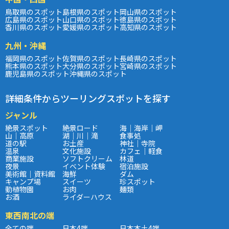
鳥取県のスポット
島根県のスポット
岡山県のスポット
広島県のスポット
山口県のスポット
徳島県のスポット
香川県のスポット
愛媛県のスポット
高知県のスポット
九州・沖縄
福岡県のスポット
佐賀県のスポット
長崎県のスポット
熊本県のスポット
大分県のスポット
宮崎県のスポット
鹿児島県のスポット
沖縄県のスポット
詳細条件からツーリングスポットを探す
ジャンル
絶景スポット
絶景ロード
海｜海岸｜岬
山｜高原
湖｜川｜滝
食事処
道の駅
お土産
神社｜寺院
温泉
文化施設
カフェ｜軽食
商業施設
ソフトクリーム
林道
夜景
イベント体験
宿泊施設
美術館｜資料館
海鮮
ダム
キャンプ場
スイーツ
珍スポット
動植物園
お肉
麺類
お酒
ライダーハウス
東西南北の端
全ての端
日本4端
日本本土4端