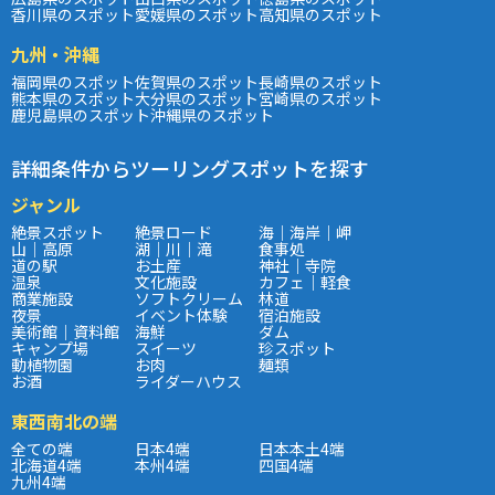
香川県のスポット
愛媛県のスポット
高知県のスポット
九州・沖縄
福岡県のスポット
佐賀県のスポット
長崎県のスポット
熊本県のスポット
大分県のスポット
宮崎県のスポット
鹿児島県のスポット
沖縄県のスポット
詳細条件からツーリングスポットを探す
ジャンル
絶景スポット
絶景ロード
海｜海岸｜岬
山｜高原
湖｜川｜滝
食事処
道の駅
お土産
神社｜寺院
温泉
文化施設
カフェ｜軽食
商業施設
ソフトクリーム
林道
夜景
イベント体験
宿泊施設
美術館｜資料館
海鮮
ダム
キャンプ場
スイーツ
珍スポット
動植物園
お肉
麺類
お酒
ライダーハウス
東西南北の端
全ての端
日本4端
日本本土4端
北海道4端
本州4端
四国4端
九州4端