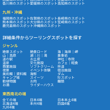
香川県のスポット
愛媛県のスポット
高知県のスポット
九州・沖縄
福岡県のスポット
佐賀県のスポット
長崎県のスポット
熊本県のスポット
大分県のスポット
宮崎県のスポット
鹿児島県のスポット
沖縄県のスポット
詳細条件からツーリングスポットを探す
ジャンル
絶景スポット
絶景ロード
海｜海岸｜岬
山｜高原
湖｜川｜滝
食事処
道の駅
お土産
神社｜寺院
温泉
文化施設
カフェ｜軽食
商業施設
ソフトクリーム
林道
夜景
イベント体験
宿泊施設
美術館｜資料館
海鮮
ダム
キャンプ場
スイーツ
珍スポット
動植物園
お肉
麺類
お酒
ライダーハウス
東西南北の端
全ての端
日本4端
日本本土4端
北海道4端
本州4端
四国4端
九州4端