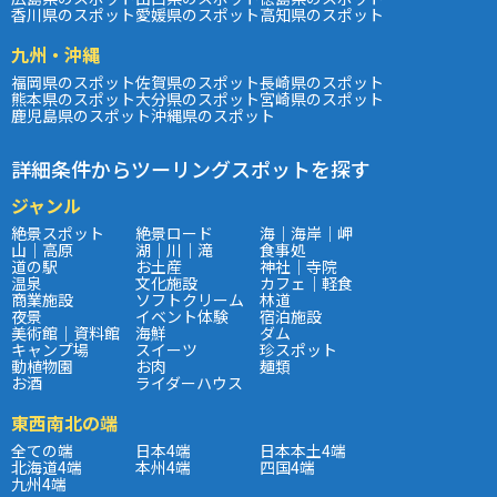
香川県のスポット
愛媛県のスポット
高知県のスポット
九州・沖縄
福岡県のスポット
佐賀県のスポット
長崎県のスポット
熊本県のスポット
大分県のスポット
宮崎県のスポット
鹿児島県のスポット
沖縄県のスポット
詳細条件からツーリングスポットを探す
ジャンル
絶景スポット
絶景ロード
海｜海岸｜岬
山｜高原
湖｜川｜滝
食事処
道の駅
お土産
神社｜寺院
温泉
文化施設
カフェ｜軽食
商業施設
ソフトクリーム
林道
夜景
イベント体験
宿泊施設
美術館｜資料館
海鮮
ダム
キャンプ場
スイーツ
珍スポット
動植物園
お肉
麺類
お酒
ライダーハウス
東西南北の端
全ての端
日本4端
日本本土4端
北海道4端
本州4端
四国4端
九州4端