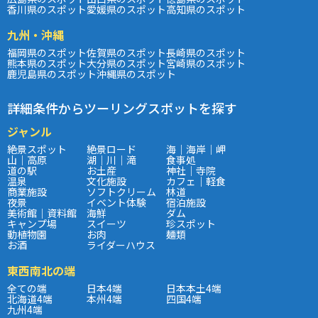
香川県のスポット
愛媛県のスポット
高知県のスポット
九州・沖縄
福岡県のスポット
佐賀県のスポット
長崎県のスポット
熊本県のスポット
大分県のスポット
宮崎県のスポット
鹿児島県のスポット
沖縄県のスポット
詳細条件からツーリングスポットを探す
ジャンル
絶景スポット
絶景ロード
海｜海岸｜岬
山｜高原
湖｜川｜滝
食事処
道の駅
お土産
神社｜寺院
温泉
文化施設
カフェ｜軽食
商業施設
ソフトクリーム
林道
夜景
イベント体験
宿泊施設
美術館｜資料館
海鮮
ダム
キャンプ場
スイーツ
珍スポット
動植物園
お肉
麺類
お酒
ライダーハウス
東西南北の端
全ての端
日本4端
日本本土4端
北海道4端
本州4端
四国4端
九州4端