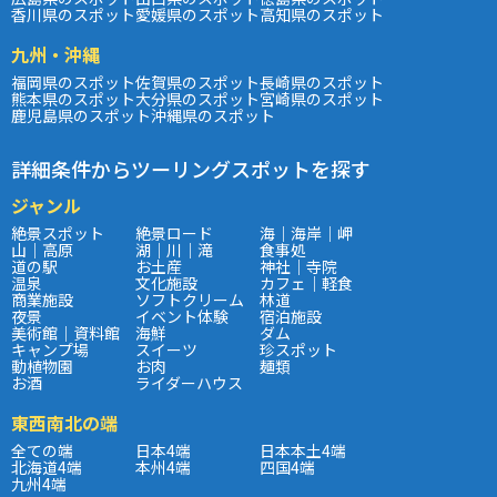
香川県のスポット
愛媛県のスポット
高知県のスポット
九州・沖縄
福岡県のスポット
佐賀県のスポット
長崎県のスポット
熊本県のスポット
大分県のスポット
宮崎県のスポット
鹿児島県のスポット
沖縄県のスポット
詳細条件からツーリングスポットを探す
ジャンル
絶景スポット
絶景ロード
海｜海岸｜岬
山｜高原
湖｜川｜滝
食事処
道の駅
お土産
神社｜寺院
温泉
文化施設
カフェ｜軽食
商業施設
ソフトクリーム
林道
夜景
イベント体験
宿泊施設
美術館｜資料館
海鮮
ダム
キャンプ場
スイーツ
珍スポット
動植物園
お肉
麺類
お酒
ライダーハウス
東西南北の端
全ての端
日本4端
日本本土4端
北海道4端
本州4端
四国4端
九州4端