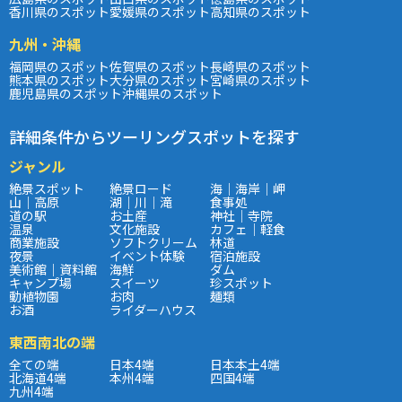
香川県のスポット
愛媛県のスポット
高知県のスポット
九州・沖縄
福岡県のスポット
佐賀県のスポット
長崎県のスポット
熊本県のスポット
大分県のスポット
宮崎県のスポット
鹿児島県のスポット
沖縄県のスポット
詳細条件からツーリングスポットを探す
ジャンル
絶景スポット
絶景ロード
海｜海岸｜岬
山｜高原
湖｜川｜滝
食事処
道の駅
お土産
神社｜寺院
温泉
文化施設
カフェ｜軽食
商業施設
ソフトクリーム
林道
夜景
イベント体験
宿泊施設
美術館｜資料館
海鮮
ダム
キャンプ場
スイーツ
珍スポット
動植物園
お肉
麺類
お酒
ライダーハウス
東西南北の端
全ての端
日本4端
日本本土4端
北海道4端
本州4端
四国4端
九州4端