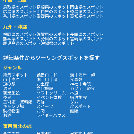
鳥取県のスポット
島根県のスポット
岡山県のスポット
広島県のスポット
山口県のスポット
徳島県のスポット
香川県のスポット
愛媛県のスポット
高知県のスポット
九州・沖縄
福岡県のスポット
佐賀県のスポット
長崎県のスポット
熊本県のスポット
大分県のスポット
宮崎県のスポット
鹿児島県のスポット
沖縄県のスポット
詳細条件からツーリングスポットを探す
ジャンル
絶景スポット
絶景ロード
海｜海岸｜岬
山｜高原
湖｜川｜滝
食事処
道の駅
お土産
神社｜寺院
温泉
文化施設
カフェ｜軽食
商業施設
ソフトクリーム
林道
夜景
イベント体験
宿泊施設
美術館｜資料館
海鮮
ダム
キャンプ場
スイーツ
珍スポット
動植物園
お肉
麺類
お酒
ライダーハウス
東西南北の端
全ての端
日本4端
日本本土4端