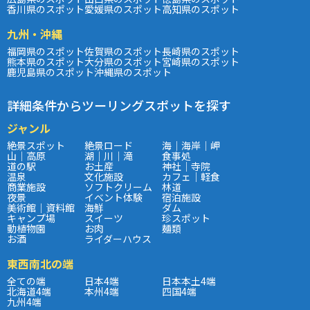
香川県のスポット
愛媛県のスポット
高知県のスポット
九州・沖縄
福岡県のスポット
佐賀県のスポット
長崎県のスポット
熊本県のスポット
大分県のスポット
宮崎県のスポット
鹿児島県のスポット
沖縄県のスポット
詳細条件からツーリングスポットを探す
ジャンル
絶景スポット
絶景ロード
海｜海岸｜岬
山｜高原
湖｜川｜滝
食事処
道の駅
お土産
神社｜寺院
温泉
文化施設
カフェ｜軽食
商業施設
ソフトクリーム
林道
夜景
イベント体験
宿泊施設
美術館｜資料館
海鮮
ダム
キャンプ場
スイーツ
珍スポット
動植物園
お肉
麺類
お酒
ライダーハウス
東西南北の端
全ての端
日本4端
日本本土4端
北海道4端
本州4端
四国4端
九州4端