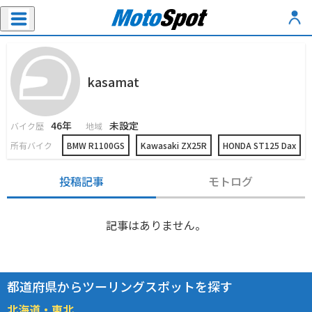
kasamat
46年
未設定
バイク歴
地域
所有バイク
BMW R1100GS
Kawasaki ZX25R
HONDA ST125 Dax
投稿記事
モトログ
記事はありません。
都道府県からツーリングスポットを探す
北海道・東北