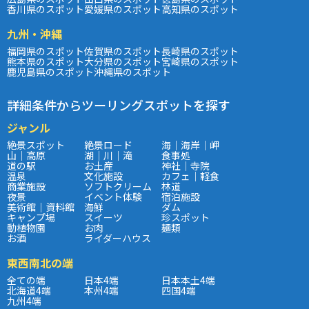
香川県のスポット
愛媛県のスポット
高知県のスポット
九州・沖縄
福岡県のスポット
佐賀県のスポット
長崎県のスポット
熊本県のスポット
大分県のスポット
宮崎県のスポット
鹿児島県のスポット
沖縄県のスポット
詳細条件からツーリングスポットを探す
ジャンル
絶景スポット
絶景ロード
海｜海岸｜岬
山｜高原
湖｜川｜滝
食事処
道の駅
お土産
神社｜寺院
温泉
文化施設
カフェ｜軽食
商業施設
ソフトクリーム
林道
夜景
イベント体験
宿泊施設
美術館｜資料館
海鮮
ダム
キャンプ場
スイーツ
珍スポット
動植物園
お肉
麺類
お酒
ライダーハウス
東西南北の端
全ての端
日本4端
日本本土4端
北海道4端
本州4端
四国4端
九州4端