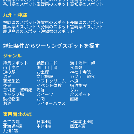
香川県のスポット
愛媛県のスポット
高知県のスポット
九州・沖縄
福岡県のスポット
佐賀県のスポット
長崎県のスポット
熊本県のスポット
大分県のスポット
宮崎県のスポット
鹿児島県のスポット
沖縄県のスポット
詳細条件からツーリングスポットを探す
ジャンル
絶景スポット
絶景ロード
海｜海岸｜岬
山｜高原
湖｜川｜滝
食事処
道の駅
お土産
神社｜寺院
温泉
文化施設
カフェ｜軽食
商業施設
ソフトクリーム
林道
夜景
イベント体験
宿泊施設
美術館｜資料館
海鮮
ダム
キャンプ場
スイーツ
珍スポット
動植物園
お肉
麺類
お酒
ライダーハウス
東西南北の端
全ての端
日本4端
日本本土4端
北海道4端
本州4端
四国4端
九州4端