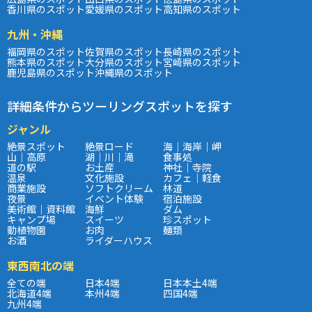
香川県のスポット
愛媛県のスポット
高知県のスポット
九州・沖縄
福岡県のスポット
佐賀県のスポット
長崎県のスポット
熊本県のスポット
大分県のスポット
宮崎県のスポット
鹿児島県のスポット
沖縄県のスポット
詳細条件からツーリングスポットを探す
ジャンル
絶景スポット
絶景ロード
海｜海岸｜岬
山｜高原
湖｜川｜滝
食事処
道の駅
お土産
神社｜寺院
温泉
文化施設
カフェ｜軽食
商業施設
ソフトクリーム
林道
夜景
イベント体験
宿泊施設
美術館｜資料館
海鮮
ダム
キャンプ場
スイーツ
珍スポット
動植物園
お肉
麺類
お酒
ライダーハウス
東西南北の端
全ての端
日本4端
日本本土4端
北海道4端
本州4端
四国4端
九州4端