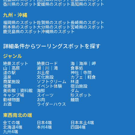
香川県のスポット
愛媛県のスポット
高知県のスポット
九州・沖縄
福岡県のスポット
佐賀県のスポット
長崎県のスポット
熊本県のスポット
大分県のスポット
宮崎県のスポット
鹿児島県のスポット
沖縄県のスポット
詳細条件からツーリングスポットを探す
ジャンル
絶景スポット
絶景ロード
海｜海岸｜岬
山｜高原
湖｜川｜滝
食事処
道の駅
お土産
神社｜寺院
温泉
文化施設
カフェ｜軽食
商業施設
ソフトクリーム
林道
夜景
イベント体験
宿泊施設
美術館｜資料館
海鮮
ダム
キャンプ場
スイーツ
珍スポット
動植物園
お肉
麺類
お酒
ライダーハウス
東西南北の端
全ての端
日本4端
日本本土4端
北海道4端
本州4端
四国4端
九州4端