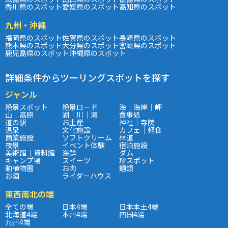
香川県のスポット
愛媛県のスポット
高知県のスポット
九州・沖縄
福岡県のスポット
佐賀県のスポット
長崎県のスポット
熊本県のスポット
大分県のスポット
宮崎県のスポット
鹿児島県のスポット
沖縄県のスポット
詳細条件からツーリングスポットを探す
ジャンル
絶景スポット
絶景ロード
海｜海岸｜岬
山｜高原
湖｜川｜滝
食事処
道の駅
お土産
神社｜寺院
温泉
文化施設
カフェ｜軽食
商業施設
ソフトクリーム
林道
夜景
イベント体験
宿泊施設
美術館｜資料館
海鮮
ダム
キャンプ場
スイーツ
珍スポット
動植物園
お肉
麺類
お酒
ライダーハウス
東西南北の端
全ての端
日本4端
日本本土4端
北海道4端
本州4端
四国4端
九州4端