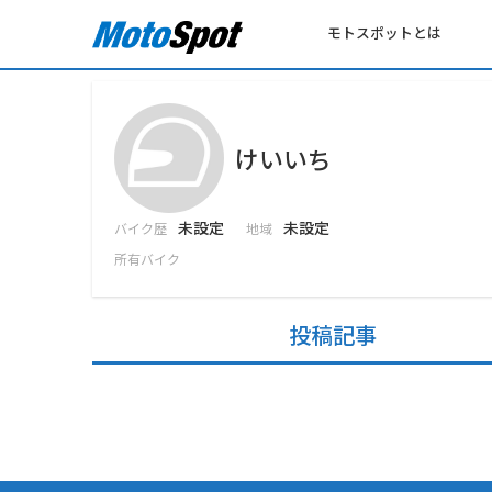
モトスポットとは
けいいち
未設定
未設定
バイク歴
地域
所有バイク
投稿記事