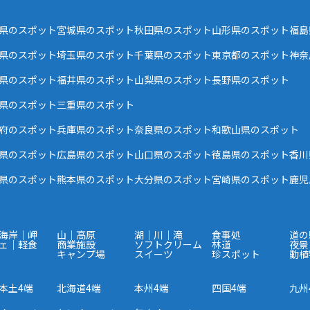
県のスポット
宮城県のスポット
秋田県のスポット
山形県のスポット
福島
県のスポット
埼玉県のスポット
千葉県のスポット
東京都のスポット
神奈
県のスポット
福井県のスポット
山梨県のスポット
長野県のスポット
県のスポット
三重県のスポット
府のスポット
兵庫県のスポット
奈良県のスポット
和歌山県のスポット
県のスポット
広島県のスポット
山口県のスポット
徳島県のスポット
香川
県のスポット
熊本県のスポット
大分県のスポット
宮崎県のスポット
鹿児
海岸｜岬
山｜高原
湖｜川｜滝
食事処
道の
ェ｜軽食
商業施設
ソフトクリーム
林道
夜景
キャンプ場
スイーツ
珍スポット
動植
本土4端
北海道4端
本州4端
四国4端
九州