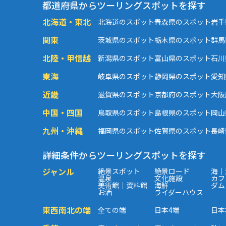
都道府県からツーリングスポットを探す
北海道・東北
北海道のスポット
青森県のスポット
岩手
関東
茨城県のスポット
栃木県のスポット
群馬
北陸・甲信越
新潟県のスポット
富山県のスポット
石川
東海
岐阜県のスポット
静岡県のスポット
愛知
近畿
滋賀県のスポット
京都府のスポット
大阪
中国・四国
鳥取県のスポット
島根県のスポット
岡山
九州・沖縄
福岡県のスポット
佐賀県のスポット
長崎
詳細条件からツーリングスポットを探す
ジャンル
絶景スポット
絶景ロード
海｜
温泉
文化施設
カフ
美術館｜資料館
海鮮
ダム
お酒
ライダーハウス
東西南北の端
全ての端
日本4端
日本