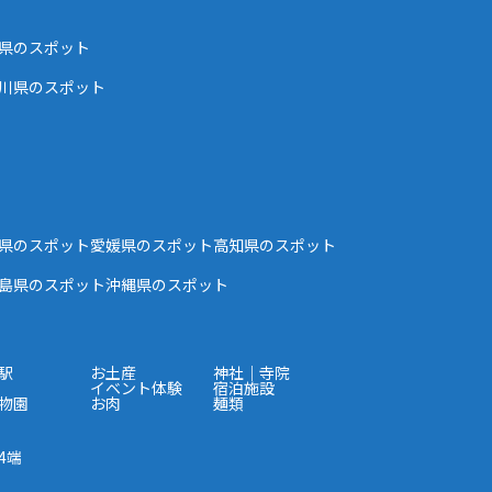
県のスポット
川県のスポット
県のスポット
愛媛県のスポット
高知県のスポット
島県のスポット
沖縄県のスポット
駅
お土産
神社｜寺院
イベント体験
宿泊施設
物園
お肉
麺類
4端