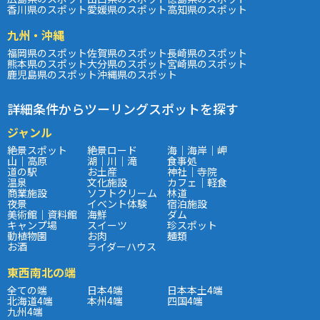
香川県のスポット
愛媛県のスポット
高知県のスポット
九州・沖縄
福岡県のスポット
佐賀県のスポット
長崎県のスポット
熊本県のスポット
大分県のスポット
宮崎県のスポット
鹿児島県のスポット
沖縄県のスポット
詳細条件からツーリングスポットを探す
ジャンル
絶景スポット
絶景ロード
海｜海岸｜岬
山｜高原
湖｜川｜滝
食事処
道の駅
お土産
神社｜寺院
温泉
文化施設
カフェ｜軽食
商業施設
ソフトクリーム
林道
夜景
イベント体験
宿泊施設
美術館｜資料館
海鮮
ダム
キャンプ場
スイーツ
珍スポット
動植物園
お肉
麺類
お酒
ライダーハウス
東西南北の端
全ての端
日本4端
日本本土4端
北海道4端
本州4端
四国4端
九州4端