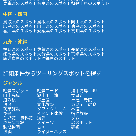
兵庫県のスポット
奈良県のスポット
和歌山県のスポット
中国・四国
鳥取県のスポット
島根県のスポット
岡山県のスポット
広島県のスポット
山口県のスポット
徳島県のスポット
香川県のスポット
愛媛県のスポット
高知県のスポット
九州・沖縄
福岡県のスポット
佐賀県のスポット
長崎県のスポット
熊本県のスポット
大分県のスポット
宮崎県のスポット
鹿児島県のスポット
沖縄県のスポット
詳細条件からツーリングスポットを探す
ジャンル
絶景スポット
絶景ロード
海｜海岸｜岬
山｜高原
湖｜川｜滝
食事処
道の駅
お土産
神社｜寺院
温泉
文化施設
カフェ｜軽食
商業施設
ソフトクリーム
林道
夜景
イベント体験
宿泊施設
美術館｜資料館
海鮮
ダム
キャンプ場
スイーツ
珍スポット
動植物園
お肉
麺類
お酒
ライダーハウス