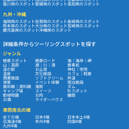
香川県のスポット
愛媛県のスポット
高知県のスポット
九州・沖縄
福岡県のスポット
佐賀県のスポット
長崎県のスポット
熊本県のスポット
大分県のスポット
宮崎県のスポット
鹿児島県のスポット
沖縄県のスポット
詳細条件からツーリングスポットを探す
ジャンル
絶景スポット
絶景ロード
海｜海岸｜岬
山｜高原
湖｜川｜滝
食事処
道の駅
お土産
神社｜寺院
温泉
文化施設
カフェ｜軽食
商業施設
ソフトクリーム
林道
夜景
イベント体験
宿泊施設
美術館｜資料館
海鮮
ダム
キャンプ場
スイーツ
珍スポット
動植物園
お肉
麺類
お酒
ライダーハウス
東西南北の端
全ての端
日本4端
日本本土4端
北海道4端
本州4端
四国4端
九州4端