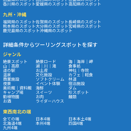
香川県のスポット
愛媛県のスポット
高知県のスポット
九州・沖縄
福岡県のスポット
佐賀県のスポット
長崎県のスポット
熊本県のスポット
大分県のスポット
宮崎県のスポット
鹿児島県のスポット
沖縄県のスポット
詳細条件からツーリングスポットを探す
ジャンル
絶景スポット
絶景ロード
海｜海岸｜岬
山｜高原
湖｜川｜滝
食事処
道の駅
お土産
神社｜寺院
温泉
文化施設
カフェ｜軽食
商業施設
ソフトクリーム
林道
夜景
イベント体験
宿泊施設
美術館｜資料館
海鮮
ダム
キャンプ場
スイーツ
珍スポット
動植物園
お肉
麺類
お酒
ライダーハウス
東西南北の端
全ての端
日本4端
日本本土4端
北海道4端
本州4端
四国4端
九州4端