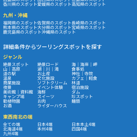
香川県のスポット
愛媛県のスポット
高知県のスポット
九州・沖縄
福岡県のスポット
佐賀県のスポット
長崎県のスポット
熊本県のスポット
大分県のスポット
宮崎県のスポット
鹿児島県のスポット
沖縄県のスポット
詳細条件からツーリングスポットを探す
ジャンル
絶景スポット
絶景ロード
海｜海岸｜岬
山｜高原
湖｜川｜滝
食事処
道の駅
お土産
神社｜寺院
温泉
文化施設
カフェ｜軽食
商業施設
ソフトクリーム
林道
夜景
イベント体験
宿泊施設
美術館｜資料館
海鮮
ダム
キャンプ場
スイーツ
珍スポット
動植物園
お肉
麺類
お酒
ライダーハウス
東西南北の端
全ての端
日本4端
日本本土4端
北海道4端
本州4端
四国4端
九州4端