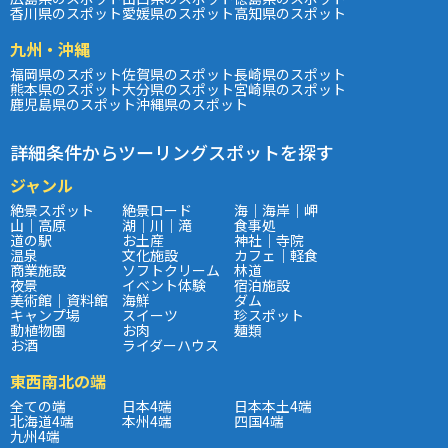
香川県のスポット
愛媛県のスポット
高知県のスポット
九州・沖縄
福岡県のスポット
佐賀県のスポット
長崎県のスポット
熊本県のスポット
大分県のスポット
宮崎県のスポット
鹿児島県のスポット
沖縄県のスポット
詳細条件からツーリングスポットを探す
ジャンル
絶景スポット
絶景ロード
海｜海岸｜岬
山｜高原
湖｜川｜滝
食事処
道の駅
お土産
神社｜寺院
温泉
文化施設
カフェ｜軽食
商業施設
ソフトクリーム
林道
夜景
イベント体験
宿泊施設
美術館｜資料館
海鮮
ダム
キャンプ場
スイーツ
珍スポット
動植物園
お肉
麺類
お酒
ライダーハウス
東西南北の端
全ての端
日本4端
日本本土4端
北海道4端
本州4端
四国4端
九州4端