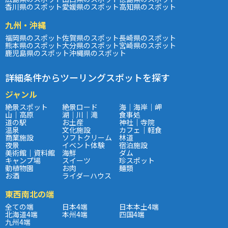
香川県のスポット
愛媛県のスポット
高知県のスポット
九州・沖縄
福岡県のスポット
佐賀県のスポット
長崎県のスポット
熊本県のスポット
大分県のスポット
宮崎県のスポット
鹿児島県のスポット
沖縄県のスポット
詳細条件からツーリングスポットを探す
ジャンル
絶景スポット
絶景ロード
海｜海岸｜岬
山｜高原
湖｜川｜滝
食事処
道の駅
お土産
神社｜寺院
温泉
文化施設
カフェ｜軽食
商業施設
ソフトクリーム
林道
夜景
イベント体験
宿泊施設
美術館｜資料館
海鮮
ダム
キャンプ場
スイーツ
珍スポット
動植物園
お肉
麺類
お酒
ライダーハウス
東西南北の端
全ての端
日本4端
日本本土4端
北海道4端
本州4端
四国4端
九州4端