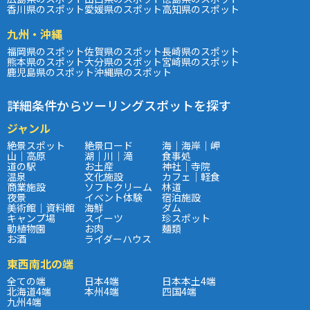
香川県のスポット
愛媛県のスポット
高知県のスポット
九州・沖縄
福岡県のスポット
佐賀県のスポット
長崎県のスポット
熊本県のスポット
大分県のスポット
宮崎県のスポット
鹿児島県のスポット
沖縄県のスポット
詳細条件からツーリングスポットを探す
ジャンル
絶景スポット
絶景ロード
海｜海岸｜岬
山｜高原
湖｜川｜滝
食事処
道の駅
お土産
神社｜寺院
温泉
文化施設
カフェ｜軽食
商業施設
ソフトクリーム
林道
夜景
イベント体験
宿泊施設
美術館｜資料館
海鮮
ダム
キャンプ場
スイーツ
珍スポット
動植物園
お肉
麺類
お酒
ライダーハウス
東西南北の端
全ての端
日本4端
日本本土4端
北海道4端
本州4端
四国4端
九州4端