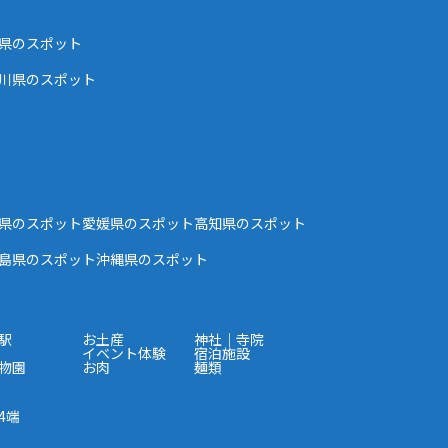
県のスポット
川県のスポット
県のスポット
愛媛県のスポット
高知県のスポット
島県のスポット
沖縄県のスポット
駅
お土産
神社｜寺院
イベント体験
宿泊施設
物園
お肉
麺類
4端