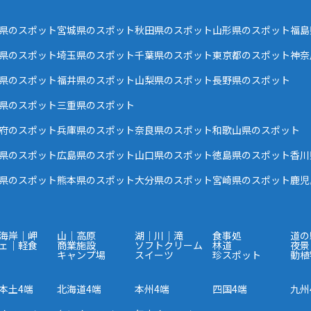
県のスポット
宮城県のスポット
秋田県のスポット
山形県のスポット
福島
県のスポット
埼玉県のスポット
千葉県のスポット
東京都のスポット
神奈
県のスポット
福井県のスポット
山梨県のスポット
長野県のスポット
県のスポット
三重県のスポット
府のスポット
兵庫県のスポット
奈良県のスポット
和歌山県のスポット
県のスポット
広島県のスポット
山口県のスポット
徳島県のスポット
香川
県のスポット
熊本県のスポット
大分県のスポット
宮崎県のスポット
鹿児
海岸｜岬
山｜高原
湖｜川｜滝
食事処
道の
ェ｜軽食
商業施設
ソフトクリーム
林道
夜景
キャンプ場
スイーツ
珍スポット
動植
本土4端
北海道4端
本州4端
四国4端
九州