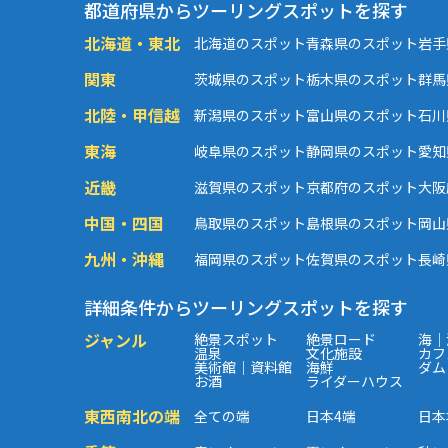
都道府県からツーリングスポットを探す
北海道・東北
北海道のスポット
青森県のスポット
岩手
関東
茨城県のスポット
栃木県のスポット
群馬
北陸・甲信越
新潟県のスポット
富山県のスポット
石川
東海
岐阜県のスポット
静岡県のスポット
愛知
近畿
滋賀県のスポット
京都府のスポット
大阪
中国・四国
鳥取県のスポット
島根県のスポット
岡山
九州・沖縄
福岡県のスポット
佐賀県のスポット
長崎
詳細条件からツーリングスポットを探す
ジャンル
絶景スポット
絶景ロード
海｜
温泉
文化施設
カフ
美術館｜資料館
海鮮
ダム
お酒
ライダーハウス
東西南北の端
全ての端
日本4端
日本