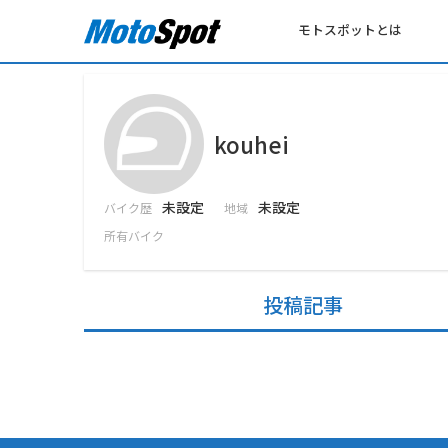
モトスポットとは
kouhei
未設定
未設定
バイク歴
地域
所有バイク
投稿記事