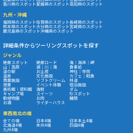
香川県のスポット
愛媛県のスポット
高知県のスポット
九州・沖縄
福岡県のスポット
佐賀県のスポット
長崎県のスポット
熊本県のスポット
大分県のスポット
宮崎県のスポット
鹿児島県のスポット
沖縄県のスポット
詳細条件からツーリングスポットを探す
ジャンル
絶景スポット
絶景ロード
海｜海岸｜岬
山｜高原
湖｜川｜滝
食事処
道の駅
お土産
神社｜寺院
温泉
文化施設
カフェ｜軽食
商業施設
ソフトクリーム
林道
夜景
イベント体験
宿泊施設
美術館｜資料館
海鮮
ダム
キャンプ場
スイーツ
珍スポット
動植物園
お肉
麺類
お酒
ライダーハウス
東西南北の端
全ての端
日本4端
日本本土4端
北海道4端
本州4端
四国4端
九州4端