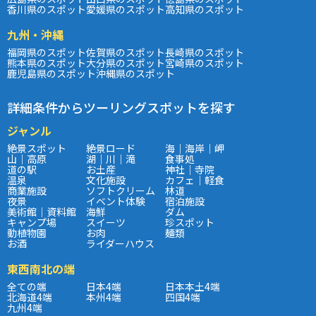
香川県のスポット
愛媛県のスポット
高知県のスポット
九州・沖縄
福岡県のスポット
佐賀県のスポット
長崎県のスポット
熊本県のスポット
大分県のスポット
宮崎県のスポット
鹿児島県のスポット
沖縄県のスポット
詳細条件からツーリングスポットを探す
ジャンル
絶景スポット
絶景ロード
海｜海岸｜岬
山｜高原
湖｜川｜滝
食事処
道の駅
お土産
神社｜寺院
温泉
文化施設
カフェ｜軽食
商業施設
ソフトクリーム
林道
夜景
イベント体験
宿泊施設
美術館｜資料館
海鮮
ダム
キャンプ場
スイーツ
珍スポット
動植物園
お肉
麺類
お酒
ライダーハウス
東西南北の端
全ての端
日本4端
日本本土4端
北海道4端
本州4端
四国4端
九州4端