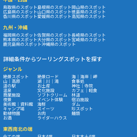
鳥取県のスポット
島根県のスポット
岡山県のスポット
広島県のスポット
山口県のスポット
徳島県のスポット
香川県のスポット
愛媛県のスポット
高知県のスポット
九州・沖縄
福岡県のスポット
佐賀県のスポット
長崎県のスポット
熊本県のスポット
大分県のスポット
宮崎県のスポット
鹿児島県のスポット
沖縄県のスポット
詳細条件からツーリングスポットを探す
ジャンル
絶景スポット
絶景ロード
海｜海岸｜岬
山｜高原
湖｜川｜滝
食事処
道の駅
お土産
神社｜寺院
温泉
文化施設
カフェ｜軽食
商業施設
ソフトクリーム
林道
夜景
イベント体験
宿泊施設
美術館｜資料館
海鮮
ダム
キャンプ場
スイーツ
珍スポット
動植物園
お肉
麺類
お酒
ライダーハウス
東西南北の端
全ての端
日本4端
日本本土4端