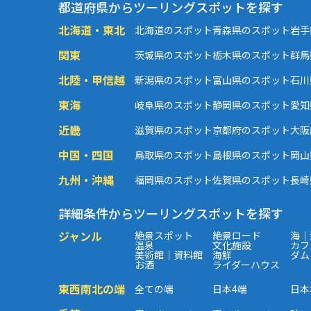
都道府県からツーリングスポットを探す
北海道・東北
北海道のスポット
青森県のスポット
岩手
関東
茨城県のスポット
栃木県のスポット
群馬
北陸・甲信越
新潟県のスポット
富山県のスポット
石川
東海
岐阜県のスポット
静岡県のスポット
愛知
近畿
滋賀県のスポット
京都府のスポット
大阪
中国・四国
鳥取県のスポット
島根県のスポット
岡山
九州・沖縄
福岡県のスポット
佐賀県のスポット
長崎
詳細条件からツーリングスポットを探す
ジャンル
絶景スポット
絶景ロード
海｜
温泉
文化施設
カフ
美術館｜資料館
海鮮
ダム
お酒
ライダーハウス
東西南北の端
全ての端
日本4端
日本