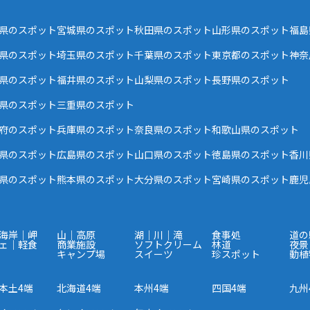
県のスポット
宮城県のスポット
秋田県のスポット
山形県のスポット
福島
県のスポット
埼玉県のスポット
千葉県のスポット
東京都のスポット
神奈
県のスポット
福井県のスポット
山梨県のスポット
長野県のスポット
県のスポット
三重県のスポット
府のスポット
兵庫県のスポット
奈良県のスポット
和歌山県のスポット
県のスポット
広島県のスポット
山口県のスポット
徳島県のスポット
香川
県のスポット
熊本県のスポット
大分県のスポット
宮崎県のスポット
鹿児
海岸｜岬
山｜高原
湖｜川｜滝
食事処
道の
ェ｜軽食
商業施設
ソフトクリーム
林道
夜景
キャンプ場
スイーツ
珍スポット
動植
本土4端
北海道4端
本州4端
四国4端
九州