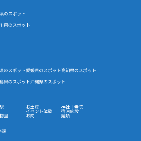
県のスポット
川県のスポット
県のスポット
愛媛県のスポット
高知県のスポット
島県のスポット
沖縄県のスポット
駅
お土産
神社｜寺院
イベント体験
宿泊施設
物園
お肉
麺類
4端