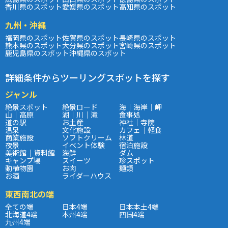
香川県のスポット
愛媛県のスポット
高知県のスポット
九州・沖縄
福岡県のスポット
佐賀県のスポット
長崎県のスポット
熊本県のスポット
大分県のスポット
宮崎県のスポット
鹿児島県のスポット
沖縄県のスポット
詳細条件からツーリングスポットを探す
ジャンル
絶景スポット
絶景ロード
海｜海岸｜岬
山｜高原
湖｜川｜滝
食事処
道の駅
お土産
神社｜寺院
温泉
文化施設
カフェ｜軽食
商業施設
ソフトクリーム
林道
夜景
イベント体験
宿泊施設
美術館｜資料館
海鮮
ダム
キャンプ場
スイーツ
珍スポット
動植物園
お肉
麺類
お酒
ライダーハウス
東西南北の端
全ての端
日本4端
日本本土4端
北海道4端
本州4端
四国4端
九州4端